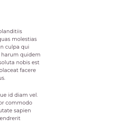
landitiis
quas molestias
in culpa qui
 Et harum quidem
soluta nobis est
placeat facere
s.
ue id diam vel.
empor commodo
utate sapien
endrerit