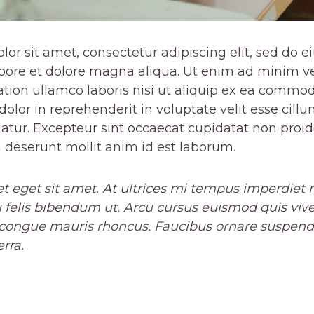
or sit amet, consectetur adipiscing elit, sed do
abore et dolore magna aliqua. Ut enim ad minim v
ation ullamco laboris nisi ut aliquip ex ea commo
dolor in reprehenderit in voluptate velit esse cill
riatur. Excepteur sint occaecat cupidatat non proid
ia deserunt mollit anim id est laborum.
et eget sit amet. At ultrices mi tempus imperdiet n
 felis bibendum ut. Arcu cursus euismod quis vive
 congue mauris rhoncus. Faucibus ornare suspendi
rra.