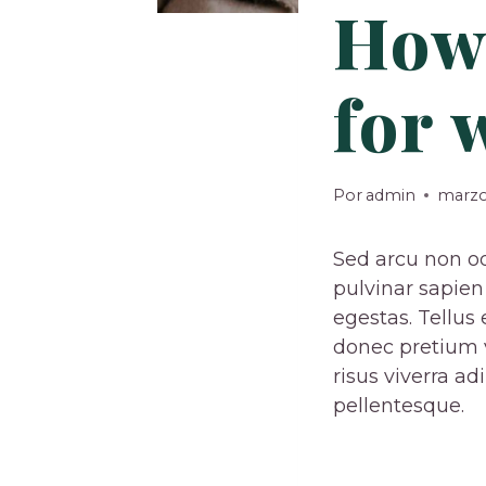
How 
for 
Por
admin
marzo
Sed arcu non od
pulvinar sapie
egestas. Tellus
donec pretium 
risus viverra ad
pellentesque.