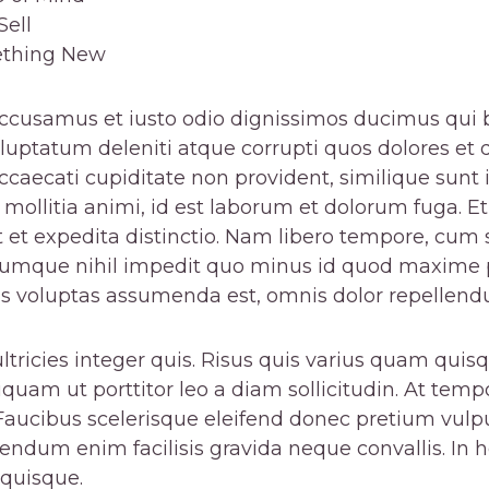
Sell
ething New
accusamus et iusto odio dignissimos ducimus qui b
uptatum deleniti atque corrupti quos dolores et 
occaecati cupiditate non provident, similique sunt 
t mollitia animi, id est laborum et dolorum fuga.
st et expedita distinctio. Nam libero tempore, cum 
 cumque nihil impedit quo minus id quod maxime 
s voluptas assumenda est, omnis dolor repellendu
tricies integer quis. Risus quis varius quam quisq
iquam ut porttitor leo a diam sollicitudin. At t
Faucibus scelerisque eleifend donec pretium vulp
bendum enim facilisis gravida neque convallis. In h
 quisque.