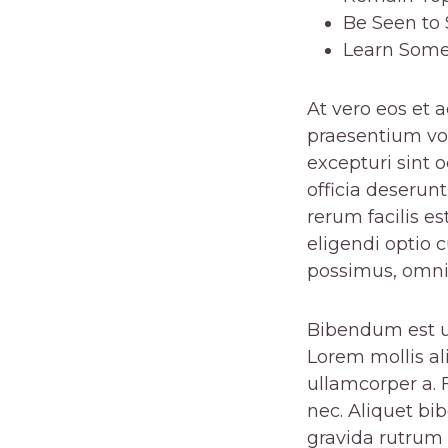
Be Seen to 
Learn Som
At vero eos et 
praesentium vol
excepturi sint 
officia deserun
rerum facilis e
eligendi optio
possimus, omni
Bibendum est ul
Lorem mollis al
ullamcorper a. 
nec. Aliquet bi
gravida rutrum