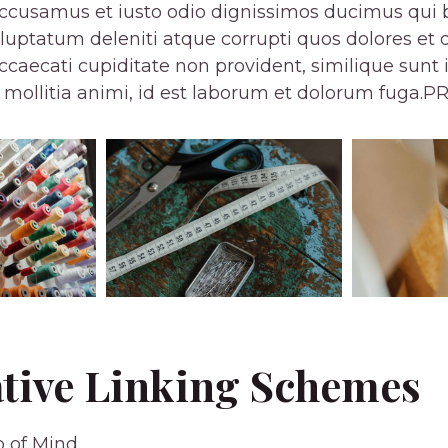
accusamus et iusto odio dignissimos ducimus qui b
uptatum deleniti atque corrupti quos dolores et 
occaecati cupiditate non provident, similique sunt 
t mollitia animi, id est laborum et dolorum fuga.
ative Linking Schemes
 of Mind