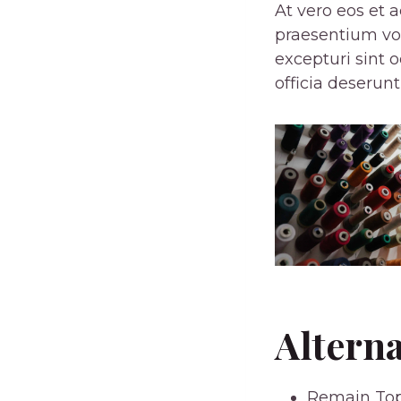
At vero eos et 
praesentium vol
excepturi sint 
officia deserun
Altern
Remain Top