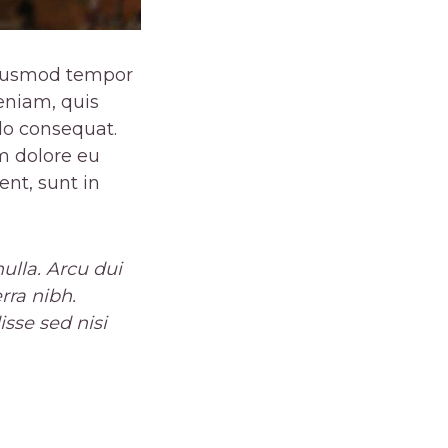
 eiusmod tempor
eniam, quis
do consequat.
um dolore eu
ent, sunt in
ulla. Arcu dui
rra nibh.
sse sed nisi