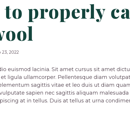
to properly c
wool
 23, 2022
io euismod lacinia. Sit amet cursus sit amet dict
n et ligula ullamcorper. Pellentesque diam volut
 elementum sagittis vitae et leo duis ut diam quam
vulputate sapien nec sagittis aliquam malesuada
ipiscing at in tellus. Duis at tellus at urna condi