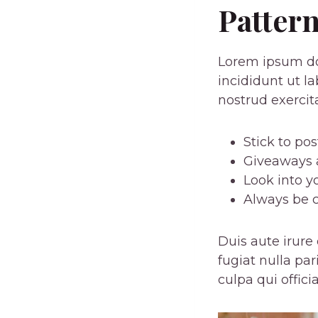
Patter
Lorem ipsum dol
incididunt ut l
nostrud exercit
Stick to po
Giveaways a
Look into y
Always be c
Duis aute irure 
fugiat nulla pa
culpa qui offic