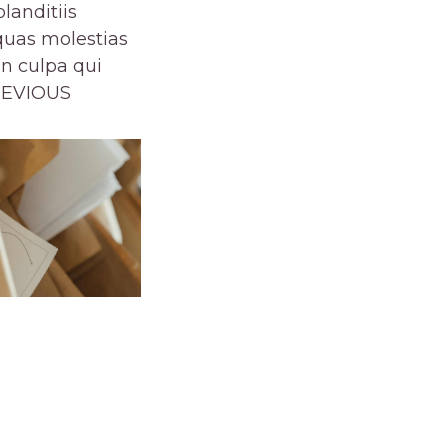
landitiis
quas molestias
in culpa qui
PREVIOUS