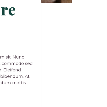
are
um sit. Nunc
pat commodo sed
. Eleifend
 bibendum. At
mentum mattis