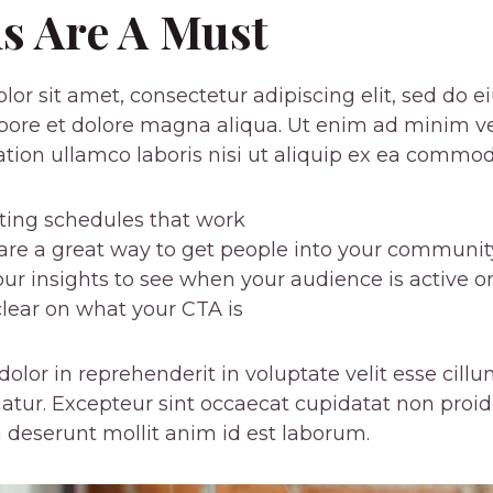
ns Are A Must
or sit amet, consectetur adipiscing elit, sed do
abore et dolore magna aliqua. Ut enim ad minim v
ation ullamco laboris nisi ut aliquip ex ea commo
sting schedules that work
re a great way to get people into your communit
our insights to see when your audience is active 
lear on what your CTA is
dolor in reprehenderit in voluptate velit esse cill
riatur. Excepteur sint occaecat cupidatat non proid
ia deserunt mollit anim id est laborum.