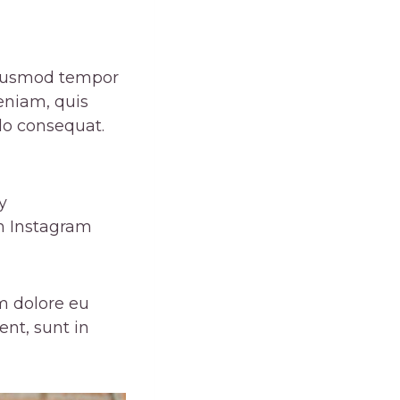
 eiusmod tempor
eniam, quis
do consequat.
y
on Instagram
um dolore eu
ent, sunt in